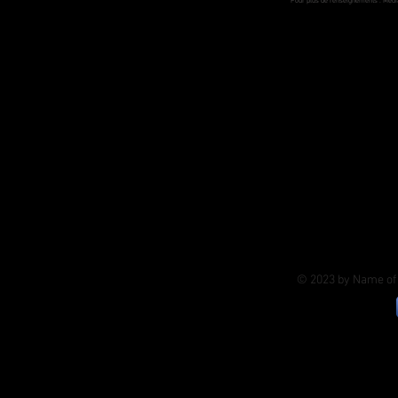
Pour plus de renseignements :
Medi
© 2023 by Name of 